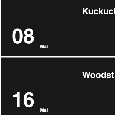
Kuckuc
08
Mai
Woodsti
16
Mai