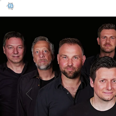
soundaffair
BAND
EVENTS