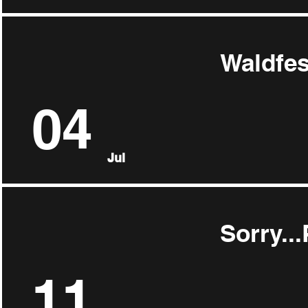
Waldfes
04
Jul
Sorry..
11